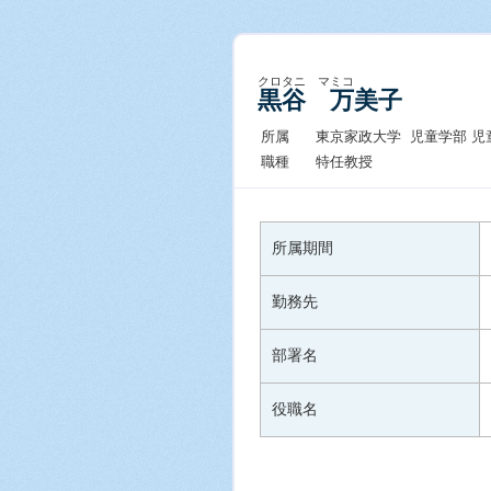
クロタニ マミコ
黒谷 万美子
所属
東京家政大学 児童学部 児
職種
特任教授
所属期間
勤務先
部署名
役職名