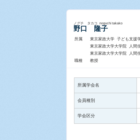
ノグチ タカコ noguchi takako
野口 隆子
所属
東京家政大学 子ども支援
東京家政大学大学院 人間
東京家政大学大学院 人間
職種
教授
所属学会名
会員種別
学会区分