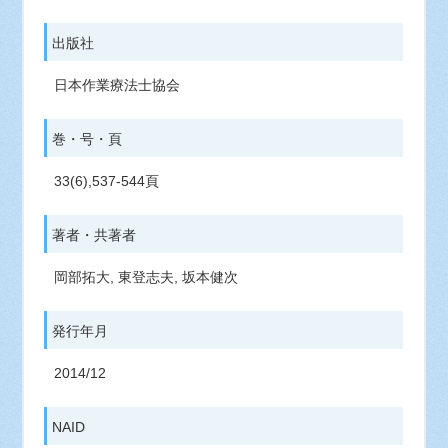
出版社
日本作業療法士協会
巻・号・頁
33(6),537-544頁
著者・共著者
岡部拓大, 東登志夫, 坂本健次
発行年月
2014/12
NAID