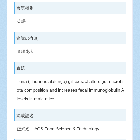
言語種別
英語
査読の有無
査読あり
表題
Tuna (Thunnus alalunga) gill extract alters gut microbi
ota composition and increases fecal immunoglobulin A
levels in male mice
掲載誌名
正式名：ACS Food Science & Technology