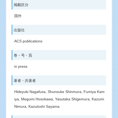
掲載区分
国外
出版社
ACS publications
巻・号・頁
in press
著者・共著者
Hideyuki Nagafusa, Shunsuke Shinmura, Fumiya Kam
iya, Megumi Hosokawa, Yasutaka Shigemura, Kazumi
Nimura, Kazutoshi Sayama