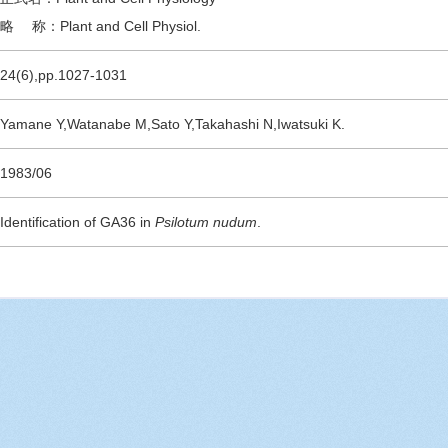
略 称：Plant and Cell Physiol.
24(6),pp.1027-1031
Yamane Y,Watanabe M,Sato Y,Takahashi N,Iwatsuki K.
1983/06
Identification of GA36 in
Psilotum nudum
.