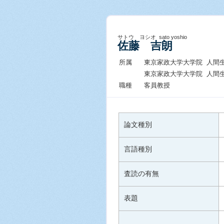
サトウ ヨシオ sato yoshio
佐藤 吉朗
所属
東京家政大学大学院 人間
東京家政大学大学院 人間
職種
客員教授
論文種別
言語種別
査読の有無
表題