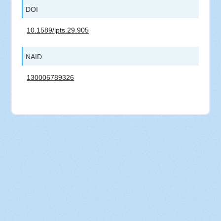
DOI
10.1589/jpts.29.905
NAID
130006789326