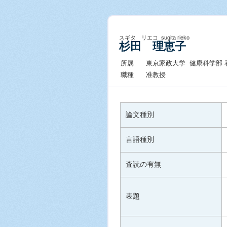
スギタ リエコ sugita rieko
杉田 理恵子
所属
東京家政大学 健康科学部 
職種
准教授
論文種別
言語種別
査読の有無
表題