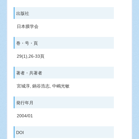
出版社
日本膜学会
巻・号・頁
29(1),26-33頁
著者・共著者
宮城淳, 鍋谷浩志, 中嶋光敏
発行年月
2004/01
DOI