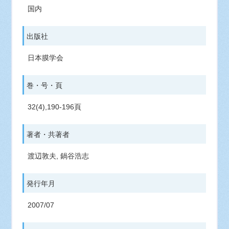
国内
出版社
日本膜学会
巻・号・頁
32(4),190-196頁
著者・共著者
渡辺敦夫, 鍋谷浩志
発行年月
2007/07