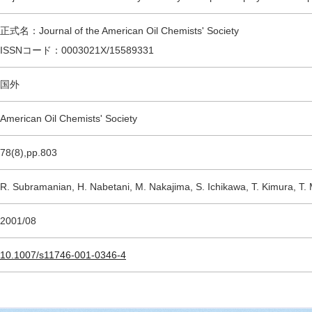
正式名：Journal of the American Oil Chemists' Society
ISSNコード：0003021X/15589331
国外
American Oil Chemists' Society
78(8),pp.803
R. Subramanian, H. Nabetani, M. Nakajima, S. Ichikawa, T. Kimura, T
2001/08
10.1007/s11746-001-0346-4