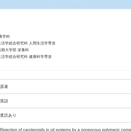
養学科
生活学総合研究科 人間生活学専攻
短期大学部 栄養科
生活学総合研究科 健康科学専攻
原著
英語
査読あり
Rejection of carotenoids in oil systems by a nonporous polymeric co