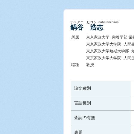
ナベタニ ヒロシ nabetani hirosi
鍋谷 浩志
所属
東京家政大学 栄養学部 栄
東京家政大学大学院 人間
東京家政大学短期大学部 
東京家政大学大学院 人間
職種
教授
論文種別
言語種別
査読の有無
表題