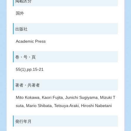
掲載区分
国外
出版社
Academic Press
巻・号・頁
55(1),pp.15-21
著者・共著者
Mito Kokawa, Kaori Fujita, Junichi Sugiyama, Mizuki T
suta, Mario Shibata, Tetsuya Araki, Hiroshi Nabetani
発行年月