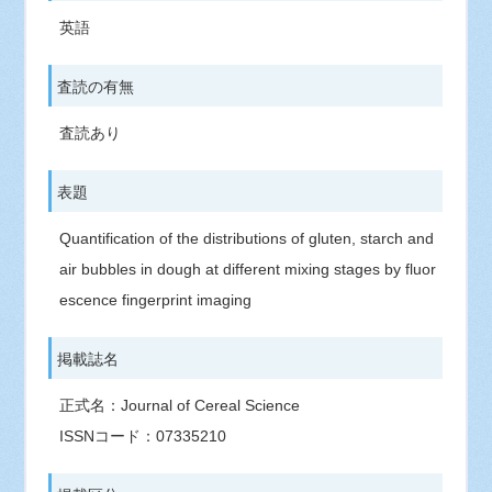
英語
査読の有無
査読あり
表題
Quantification of the distributions of gluten, starch and
air bubbles in dough at different mixing stages by fluor
escence fingerprint imaging
掲載誌名
正式名：Journal of Cereal Science
ISSNコード：07335210