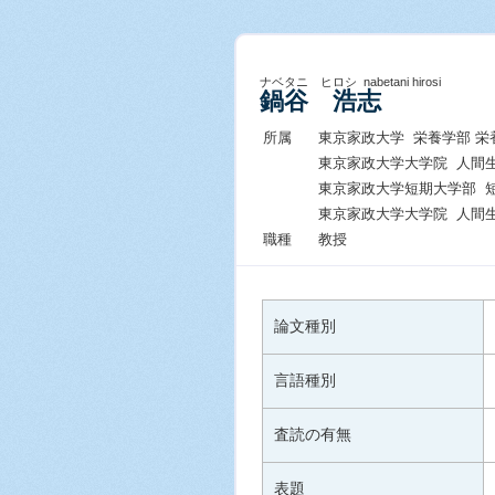
ナベタニ ヒロシ nabetani hirosi
鍋谷 浩志
所属
東京家政大学 栄養学部 栄
東京家政大学大学院 人間
東京家政大学短期大学部 
東京家政大学大学院 人間
職種
教授
論文種別
言語種別
査読の有無
表題