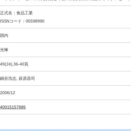
正式名：食品工業
ISSNコード：05598990
国内
光琳
49(24),36-40頁
鍋谷浩志, 萩原昌司
2006/12
40015157886