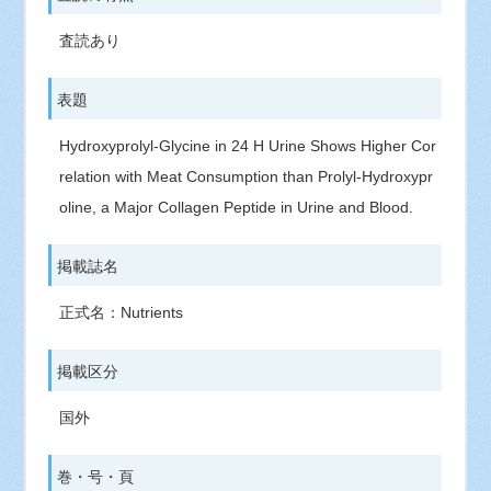
査読あり
表題
Hydroxyprolyl-Glycine in 24 H Urine Shows Higher Cor
relation with Meat Consumption than Prolyl-Hydroxypr
oline, a Major Collagen Peptide in Urine and Blood.
掲載誌名
正式名：Nutrients
掲載区分
国外
巻・号・頁