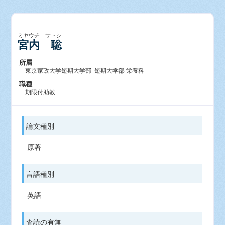
ミヤウチ サトシ
宮内 聡
所属
東京家政大学短期大学部 短期大学部 栄養科
職種
期限付助教
論文種別
原著
言語種別
英語
査読の有無