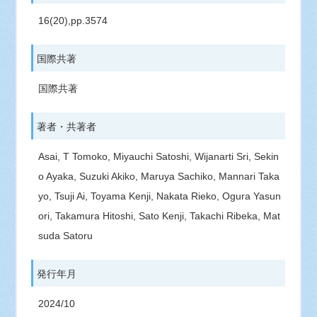
16(20),pp.3574
国際共著
国際共著
著者・共著者
Asai, T Tomoko, Miyauchi Satoshi, Wijanarti Sri, Sekin
o Ayaka, Suzuki Akiko, Maruya Sachiko, Mannari Taka
yo, Tsuji Ai, Toyama Kenji, Nakata Rieko, Ogura Yasun
ori, Takamura Hitoshi, Sato Kenji, Takachi Ribeka, Mat
suda Satoru
発行年月
2024/10