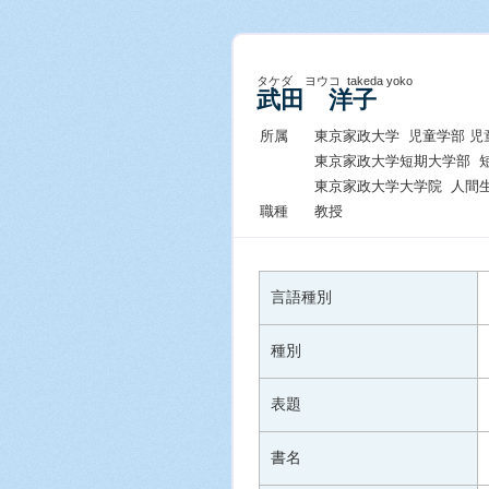
タケダ ヨウコ takeda yoko
武田 洋子
所属
東京家政大学 児童学部 児
東京家政大学短期大学部 
東京家政大学大学院 人間
職種
教授
言語種別
種別
表題
書名