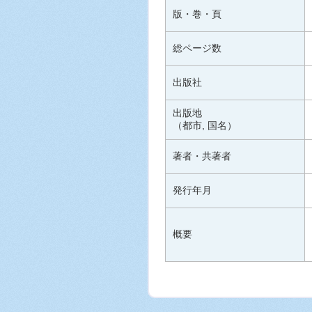
版・巻・頁
総ページ数
出版社
出版地
（都市, 国名）
著者・共著者
発行年月
概要