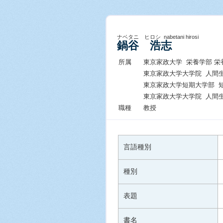
ナベタニ ヒロシ nabetani hirosi
鍋谷 浩志
所属
東京家政大学 栄養学部 栄
東京家政大学大学院 人間
東京家政大学短期大学部 
東京家政大学大学院 人間
職種
教授
言語種別
種別
表題
書名