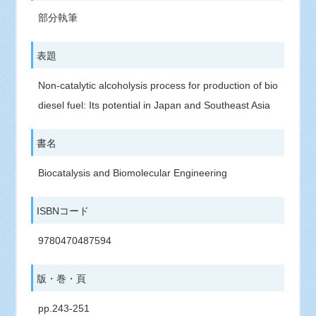
部分執筆
表題
Non-catalytic alcoholysis process for production of bio
diesel fuel: Its potential in Japan and Southeast Asia
書名
Biocatalysis and Biomolecular Engineering
ISBNコード
9780470487594
版・巻・頁
pp.243-251