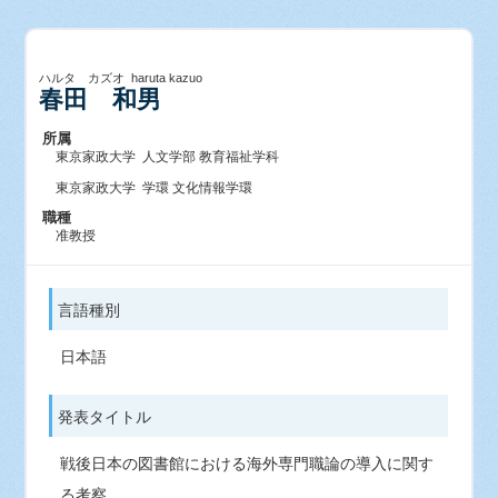
ハルタ カズオ haruta kazuo
春田 和男
所属
東京家政大学 人文学部 教育福祉学科
東京家政大学 学環 文化情報学環
職種
准教授
言語種別
日本語
発表タイトル
戦後日本の図書館における海外専門職論の導入に関す
る考察