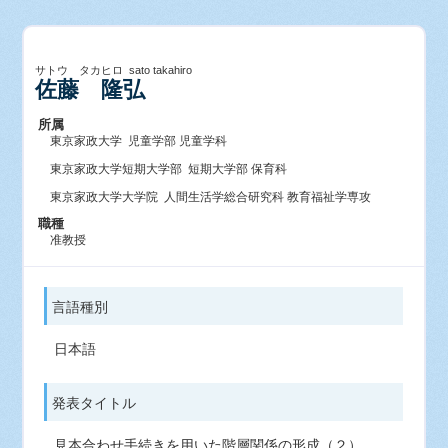
サトウ タカヒロ sato takahiro
佐藤 隆弘
所属
東京家政大学 児童学部 児童学科
東京家政大学短期大学部 短期大学部 保育科
東京家政大学大学院 人間生活学総合研究科 教育福祉学専攻
職種
准教授
言語種別
日本語
発表タイトル
見本合わせ手続きを用いた階層関係の形成（２）