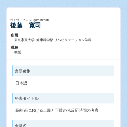
ゴトウ ヒロシ goto hiroshi
後藤 寛司
所属
東京家政大学 健康科学部 リハビリテーション学科
職種
教授
言語種別
日本語
発表タイトル
高齢者における上肢と下肢の光反応時間の考察
会議名