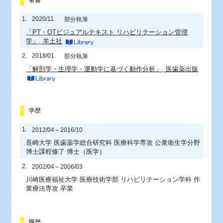
著書
1.
2020/11
部分執筆
「PT・OTビジュアルテキスト リハビリテーション管理
学」, 羊土社
2.
2018/01
部分執筆
「解剖学・生理学・運動学に基づく動作分析」, 医歯薬出版
学歴
1.
2012/04～2016/10
長崎大学 医歯薬学総合研究科 医療科学専攻 公衆衛生学分野
博士課程修了 博士（医学）
2.
2002/04～2006/03
川崎医療福祉大学 医療技術学部 リハビリテーション学科 作
業療法専攻 卒業
職歴