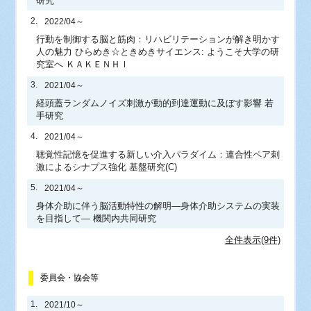
研究
2.
2022/04～
行動を制御する脳と筋肉：リハビリテーションが解き明かす
人の魅力 ひらめき☆ときめきサイエンス: ようこそ大学の研
究室へ ＫＡＫＥＮＨＩ
3.
2021/04～
経頭蓋ランダムノイズ刺激が動的到達運動に及ぼす影響 若
手研究
4.
2021/04～
聴覚性記憶を促進する新しい介入パラダイム：連合性ペア刺
激によるシナプス強化 基盤研究(C)
5.
2021/04～
身体介助に伴う脳活動特性の解明―身体介助システムの実装
を目指して― 機関内共同研究
全件表示(9件)
委員会・協会等
1.
2021/10～