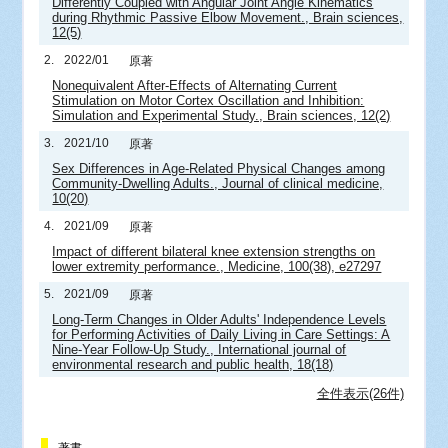
Differently Coupled with Angular Joint Angle Kinematics
during Rhythmic Passive Elbow Movement., Brain sciences,
12(5)
2.
2022/01
原著
Nonequivalent After-Effects of Alternating Current
Stimulation on Motor Cortex Oscillation and Inhibition:
Simulation and Experimental Study., Brain sciences, 12(2)
3.
2021/10
原著
Sex Differences in Age-Related Physical Changes among
Community-Dwelling Adults., Journal of clinical medicine,
10(20)
4.
2021/09
原著
Impact of different bilateral knee extension strengths on
lower extremity performance., Medicine, 100(38), e27297
5.
2021/09
原著
Long-Term Changes in Older Adults' Independence Levels
for Performing Activities of Daily Living in Care Settings: A
Nine-Year Follow-Up Study., International journal of
environmental research and public health, 18(18)
全件表示(26件)