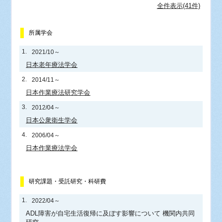
全件表示(41件)
所属学会
1.
2021/10～
日本老年療法学会
2.
2014/11～
日本作業療法研究学会
3.
2012/04～
日本公衆衛生学会
4.
2006/04～
日本作業療法学会
研究課題・受託研究・科研費
1.
2022/04～
ADL障害が自宅生活復帰に及ぼす影響について 機関内共同