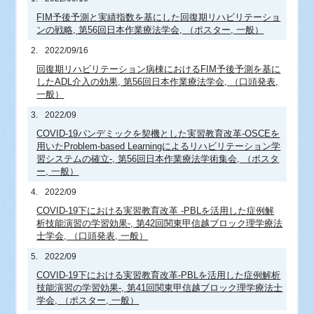
FIM予後予測と実績指数を基にした回復期リハビリテーショ
ンの戦略, 第56回日本作業療法学会, （ポスター, 一般）
2.
2022/09/16
回復期リハビリテーション病棟におけるFIM予後予測を基に
したADL介入の効果, 第56回日本作業療法学会, （口頭発表,
一般）
3.
2022/09
COVID-19パンデミックを契機とした実習教育改革‐OSCEを
用いたProblem-based Learningによるリハビリテーション学
習システムの確立‐, 第56回日本作業療法学術集会, （ポスタ
ー, 一般）
4.
2022/09
COVID-19下における実習教育改革 -PBLを活用した症例解
析技能演習の学習効果-, 第42回関東甲信越ブロック理学療法
士学会, （口頭発表, 一般）
5.
2022/09
COVID-19下における実習教育改革-PBLを活用した症例解析
技能演習の学習効果-, 第41回関東甲信越ブロック理学療法士
学会, （ポスター, 一般）