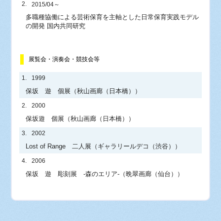
2.
2015/04～
多職種協働による芸術保育を主軸とした日常保育実践モデル
の開発 国内共同研究
展覧会・演奏会・競技会等
1.
1999
保坂 遊 個展（秋山画廊（日本橋））
2.
2000
保坂遊 個展（秋山画廊（日本橋））
3.
2002
Lost of Range 二人展（ギャラリールデコ（渋谷））
4.
2006
保坂 遊 彫刻展 -森のエリア-（晩翠画廊（仙台））