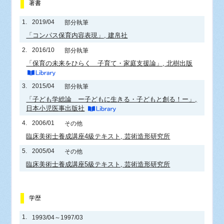
著書
1.
2019/04
部分執筆
「コンパス保育内容表現」, 建帛社
2.
2016/10
部分執筆
「保育の未来をひらく 子育て・家庭支援論」, 北樹出版
3.
2015/04
部分執筆
「子ども学総論 ー子どもに生きる・子どもと創る！ー」,
日本小児医事出版社
4.
2006/01
その他
臨床美術士養成講座4級テキスト, 芸術造形研究所
5.
2005/04
その他
臨床美術士養成講座5級テキスト, 芸術造形研究所
学歴
1.
1993/04～1997/03