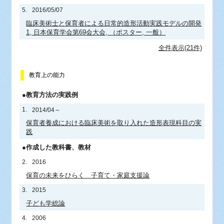
5.
2016/05/07
臨床美術士と保育者による日常的造形活動実践モデルの開発
1, 日本保育学会第69会大会, （ポスター, 一般）
全件表示(21件)
教育上の能力
●教育方法の実践例
1.
2014/04～
保育者養成における臨床美術を取り入れた造形表現科目の実
践
●作成した教科書、教材
2.
2016
保育の未来をひらく 子育て・家庭支援論
3.
2015
子ども学総論
4.
2006