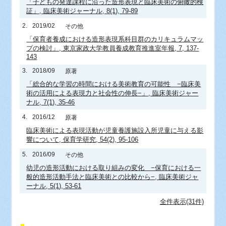
「子どもの発達課程に沿った造形表現と臨床美術の俯瞰的検
証」, 臨床美術ジャーナル, 8(1), 79-89
2.
2019/02
その他
「保育者養成における造形表現系科目群のカリキュラムマッ
プの検討」, 東京家政大学教員養成教育推進室年報, 7, 137-
143
3.
2018/09
原著
「総合的な学習の時間における美術教育の可能性 −臨床美
術の活用による表現力と社会性の伸長−」, 臨床美術ジャー
ナル, 7(1), 35-46
4.
2016/12
原著
臨床美術による表現活動が児童養護施設入所児童に与える影
響について, 保育学研究, 54(2), 95-106
5.
2016/09
その他
幼児の造形活動における取り組みの変化 −保育における一
般的造形活動手法と臨床美術との比較から−, 臨床美術ジャ
ーナル, 5(1), 53-61
全件表示(31件)