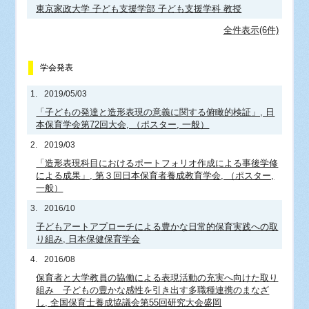
東京家政大学 子ども支援学部 子ども支援学科 教授
全件表示(6件)
学会発表
1.
2019/05/03
「子どもの発達と造形表現の意義に関する俯瞰的検証」, 日
本保育学会第72回大会, （ポスター, 一般）
2.
2019/03
「造形表現科目におけるポートフォリオ作成による事後学修
による成果」, 第３回日本保育者養成教育学会, （ポスター,
一般）
3.
2016/10
子どもアートアプローチによる豊かな日常的保育実践への取
り組み, 日本保健保育学会
4.
2016/08
保育者と大学教員の協働による表現活動の充実へ向けた取り
組み 子どもの豊かな感性を引き出す多職種連携のまなざ
し, 全国保育士養成協議会第55回研究大会盛岡