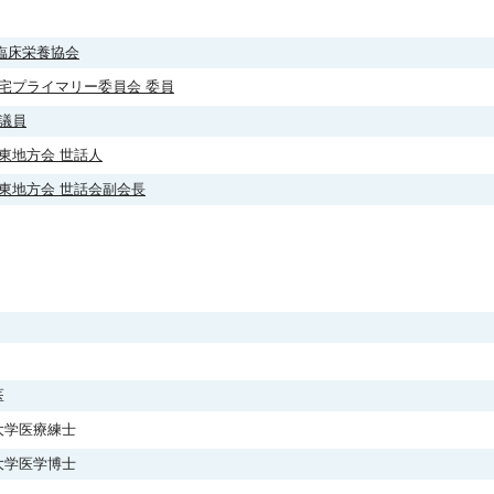
臨床栄養協会
宅プライマリー委員会 委員
議員
東地方会 世話人
東地方会 世話会副会長
医
大学医療練士
大学医学博士