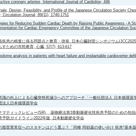
uctive coronary arteries, International Journal of Cardioligy, 446
nale, Design, Feasibility, and Profile of the Japanese Circulation Society Ches
, Circulation Journal, 89(11), 1740-1751
egies for Reducing Sudden Cardiac Death by Raising Public Awareness - A S
mentation for Cardiac Emergency Committee of the Japanese Circulation Socie
器疾患の精査に係る問題点と教育・啓発. 日本心臓財団シンポジウム(JCC20
すための市民教育, 心臓, 57(7), 613-617
olome analysis in patients with heart failure and implantable cardioverter defib
意識の向上による心臓突然死減少へのアプローチ「一般社団法人 日本循環器学
団法人日本循環器学会
テマティックレビュー(SR) , ,薬物療法第3章動脈硬化性疾患予防のための包括
患予防ガイドライン2022年版, 日本動脈硬化学会
の脂質異常症へのスタチンはどう選ぶ？「同種,同効薬の使い分け 疾患*基本薬の