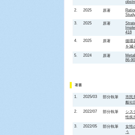
obstr
2.
2025
Ratio
原著
Study
3.
2025
Strat
原著
Imple
418
4.
2025
原著
循環
を減ら
5.
2024
Metab
原著
86-90
著書
1.
2025/03
部分執筆
市民
般社
2.
2022/07
部分執筆
シス
性疾
3.
2022/05
部分執筆
女性
う