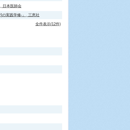
, 日本医師会
の実践学修-」, 三恵社
全件表示(12件)