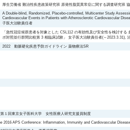
厚生労働省 難治性疾患政策研究班 原発性脂質異常症に関する調査研究班 
A Double-blind, Randomized, Placebo-controlled, Multicenter Study Assessi
Cardiovascular Events in Patients with Atherosclerotic Cardiovascular Dise
子医大治験責任者
「急性冠症候群患者を対象とした CSL112 の有効性及び安全性を検討する
ボ対照並行群間比較第 3 相臨床試験」 女子医大治験責任者(～2023.3.31), 治
2022 動脈硬化疾患予防ガイドライン 薬物療法SR
 第１回東京女子医科大学 女性医療人研究支援員制度
the 2016 APS Conference: Inflammation, Immunity and Cardiovascular Diseas