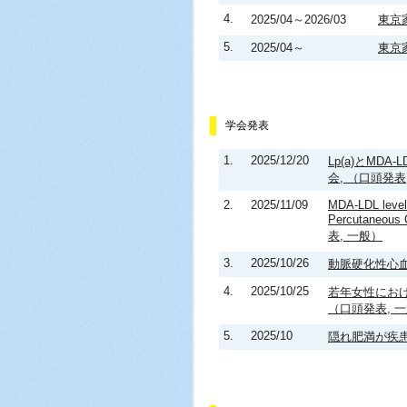
4.
2025/04～2026/03
東京
5.
2025/04～
東京
学会発表
1.
2025/12/20
Lp(a)とMD
会, （口頭発表
2.
2025/11/09
MDA-LDL levels
Percutaneous 
表, 一般）
3.
2025/10/26
動脈硬化性心血
4.
2025/10/25
若年女性における動
（口頭発表, 
5.
2025/10
隠れ肥満が疾患