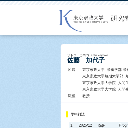
サトウ カヨコ sato kayoko
佐藤 加代子
所属
東京家政大学 栄養学部 栄
東京家政大学短期大学部 
東京家政大学大学院 人間
東京家政大学大学院 人間
職種
教授
学術雑誌
1.
2025/12
Progn
原著