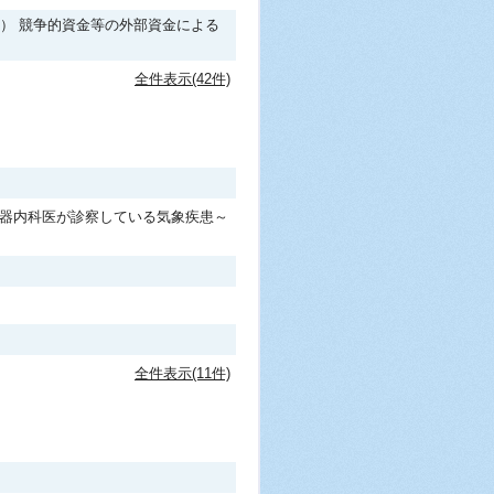
） 競争的資金等の外部資金による
全件表示(42件)
循環器内科医が診察している気象疾患～
全件表示(11件)