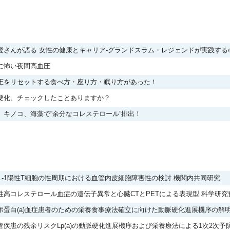
愛さんが語る 女性の健康とキャリア-グランドスラム・レジェンドが実践する
に怖い夜間高血圧
圧をリセットする食べ方・座り方・眠り方があった！
硬化、チェックしたことありますか？
、キノコ、海藻で“余分なコレステロール”排出！
GL-1陽性T細胞の性周期における血管内皮細胞障害性の検討 機関内共同研究
性高コレステロール血症の遺伝子異常と心臓CTとPETによる表現型 科学研
ポ蛋白(a)血症患者のための栄養食事療法確立に向けた動脈硬化進展機序の解
管疾患の残余リスクLp(a)の動脈硬化進展機序および栄養療法による1次2次予