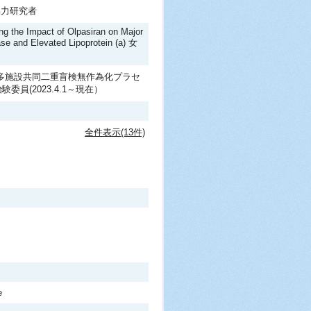
協力研究者
ng the Impact of Olpasiran on Major
ase and Elevated Lipoprotein (a) 女
 多施設共同二重盲検無作為化プラセ
験委員(2023.4.1～現在）
全件表示(13件)
e