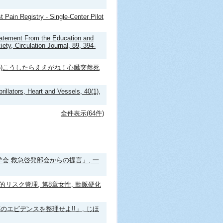
t Pain Registry - Single-Center Pilot
tatement From the Education and
ty, Circulation Journal, 89, 394-
25)こうしたらええがね！心臓突然死
rillators, Heart and Vessels, 40(1),
全件表示(64件)
会 救急啓発部会からの提言」, 一
的リスク管理, 第8章女性, 動脈硬化
エビデンスを整理せよ!!」, じほ