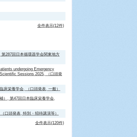
全件表示(12件)
）, 第287回日本循環器学会関東地方
 Patients undergoing Emergency
on Scientific Sessions 2025, （口頭発
床栄養学会, （口頭発表, 一般）
最終候補）, 第47回日本臨床栄養学会,
 （口頭発表, 特別・招待講演等）
全件表示(120件)