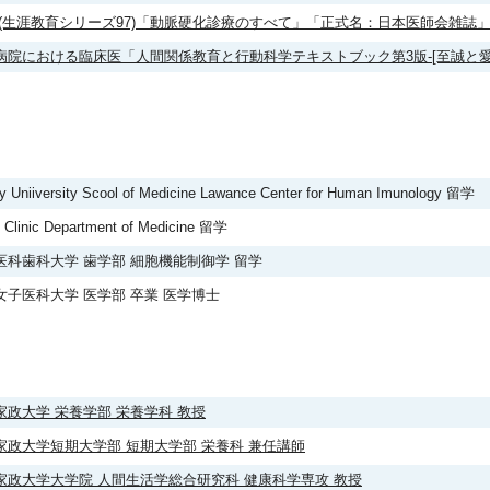
 (生涯教育シリーズ97)「動脈硬化診療のすべて」「正式名：日本医師会雑誌」
病院における臨床医「人間関係教育と行動科学テキストブック第3版-[至誠と愛]
 Uniiversity Scool of Medicine Lawance Center for Human Imunology 留学
 Clinic Department of Medicine 留学
医科歯科大学 歯学部 細胞機能制御学 留学
女子医科大学 医学部 卒業 医学博士
家政大学 栄養学部 栄養学科 教授
家政大学短期大学部 短期大学部 栄養科 兼任講師
家政大学大学院 人間生活学総合研究科 健康科学専攻 教授