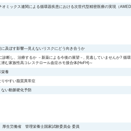
チオミックス連関による循環器疾患における次世代型精密医療の実現（AMED
患に及ぼす影響―見えないリスクにどう向き合うか
に診断し、治療するか －新薬による今後の展望－, 見逃していませんか? 
潜む家族性高コレステロール血症ホモ接合体(HoFH)～
床栄養
なりやすい脂質異常症
くない動脈硬化予防
厚生労働省 管理栄養士国家試験委員会 委員