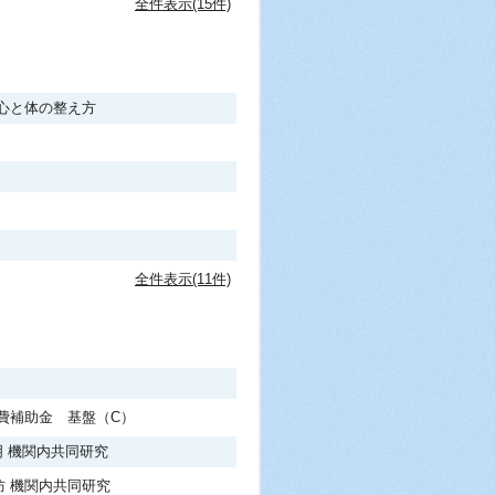
全件表示(15件)
心と体の整え方
全件表示(11件)
究費補助金 基盤（C）
明 機関内共同研究
防 機関内共同研究