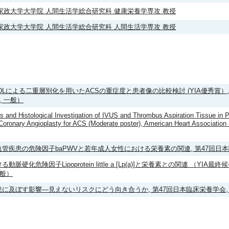
家政大学大学院 人間生活学総合研究科 健康栄養学専攻 教授
家政大学大学院 人間生活学総合研究科 人間生活学専攻 教授
A-LDLによる二重層別化を用いたACSの重症度と患者像の比較検討 (YIA優秀賞
, 一般）
 and Histological Investigation of IVUS and Thrombus Aspiration Tissue in
Coronary Angioplasty for ACS (Moderate poster), American Heart Associati
管疾患の危険因子baPWVと若年成人女性における栄養素の関連, 第47回日本臨
脈硬化危険因子Lipoprotein little a [Lp(a)]と栄養素との関連 （YIA
一般）
に及ぼす影響―見えないリスクにどう向き合うか, 第47回日本臨床栄養学会,